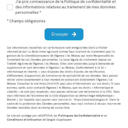
J'ai pris connaissance de la Politique de confidentialité et
des informations relatives au traitement de mes données
personnelles *
* Champs obligatoires
Envoyer
Les informations recueillies sur ce formulaire sont enregistrées dans un fichier
informatisé par La Boite Immo agissant comme Sous-traitant du traitement pour la
gestion de la clientèle/prospects de l'Agence / du Réseau qui reste Responsable du
Traitement de vos Données personnelles. La base légale du traitement repose sur
l'intérêt légitime de l'Agence / du Réseau. Elles sont conservées jusqu'à demande de
suppression et sont destinées à l'Agence / au Réseau. Conformément à la loi «
informatique et libertés », vous disposez des droits d’accès, de rectification,
d’effacement, d’opposition, de limitation et de portabilité de vos données. Vous pouvez
retirer votre consentement à tout moment en contactant directement l’Agence / Le
Réseau. Consultez le site
https://cnil.fr/fr
pour plus d’informations sur vos droits. Si vous
estimez, après avoir contacté l'Agence / le Réseau, que vos droits « Informatique et
Libertés » ne sont pas respectés, vous pouvez adresser une réclamation à la CNIL. Nous
vous informons de l’existence de la liste d'opposition au démarchage téléphonique «
Bloctel », sur laquelle vous pouvez vous inscrire ici :
https://www.bloctel.gouv.fr
. Dans le
cadre de la protection des Données personnelles, nous vous invitons à ne pas inscrire de
Données sensibles dans le champ de saisie libre.
Ce site est protégé par reCAPTCHA, les
Politiques de Confidentialité
et es
Conditions d'utilisation
de Google s'appliquent.