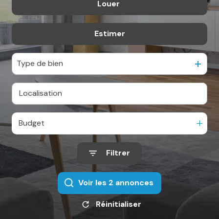
Louer
De l'ancien
Estimation
De l'immo pro
Estimer
à l'année
Expertise
Contact
Type de bien
Budget
Filtrer
Voir les
2
annonces
Réinitialiser