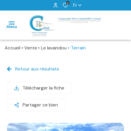
0
Fr
Menu
Accueil
Vente
Le lavandou
Terrain
Accueil
Ventes
Retour aux résultats
Locations
Télécharger la fiche
Programme
Neuf
Partager ce bien
Alerte
E-
Mail